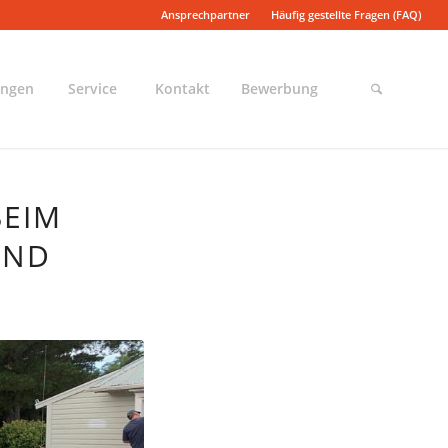
Ansprechpartner
Häufig gestellte Fragen (FAQ)
ungen
Service
Kontakt
Bewerbung
BEIM
AND