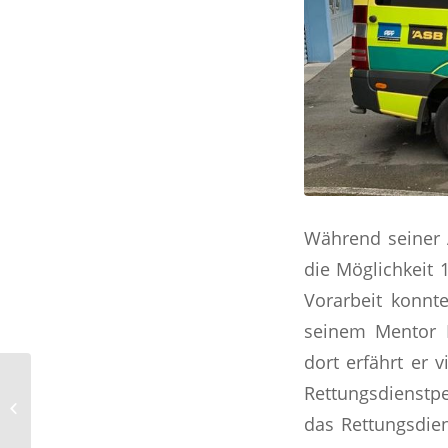
Während seiner 
die Möglichkeit 
Vorarbeit konnt
seinem Mentor H
dort erfährt er 
Auswahlverfahren für
Rettungsdienstpe
den
das Rettungsdiens
Nachwuchskräftepool
innerhalb der RD HS