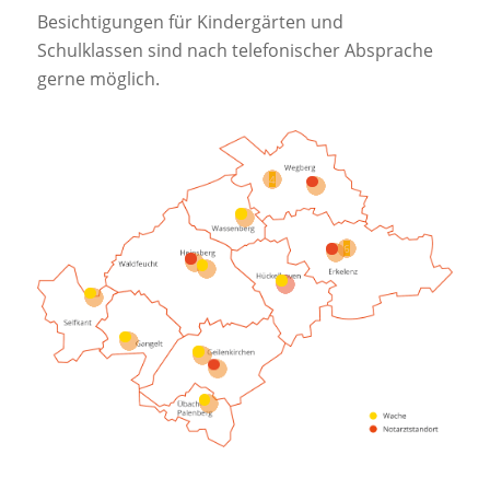
Besichtigungen für Kindergärten und
Schulklassen sind nach telefonischer Absprache
gerne möglich.
4
5
3
6
7
1
2
8
14
9
10
12
13
11