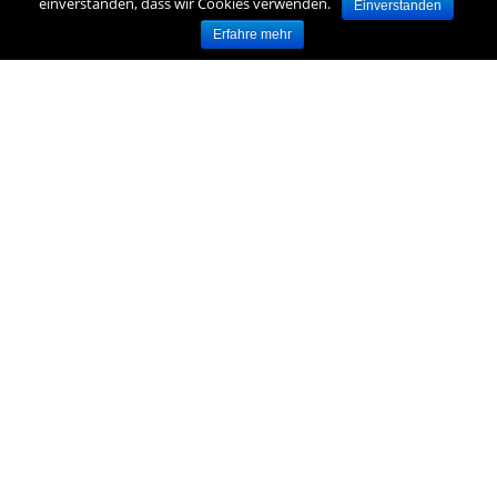
einverstanden, dass wir Cookies verwenden.
Einverstanden
Erfahre mehr
WICHTIGE LINKS
Ansprechpartner
Häufig gestellte Fragen (FAQ)
NOTFALLNUMMERN
112