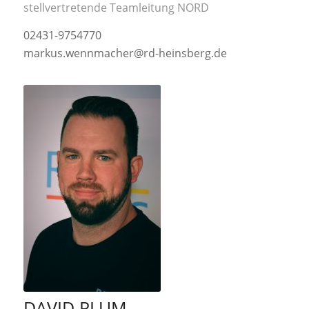
stellvertretende Teamleitung NORD
02431-9754770
markus.wennmacher@rd-heinsberg.de
DAVID PLUM