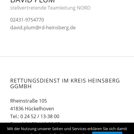
stellvertretende Teamleitung NORD
02431-9754770
david.plum@rd-heinsberg.de
RETTUNGSDIENST IM KREIS HEINSBERG
GGMBH
Rheinstraße 105
41836 Hückelhoven
Tel.: 0 24 52 / 13-38 00
Fax.: 0 24 52 / 13-38 95
Mit der Nutzung unserer Seiten und Services erklären Sie sich damit